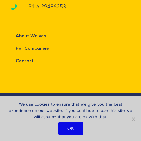
+ 31 6 29486253
About Waives
For Companies
Contact
© Copyright 2019 -
2026 | Waives by Iris van de Kieft | All Rights
We use cookies to ensure that we give you the best
Reserved |
Terms & Conditions
experience on our website. If you continue to use this site we
will assume that you are ok with that!
LinkedIn
Instagram
Email
OK